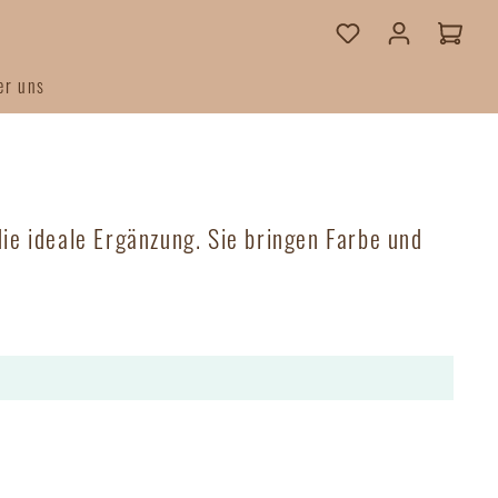
er uns
Strick
Goldgarn
ie ideale Ergänzung. Sie bringen Farbe und
Accessoires
Minimum
A beautiful Story