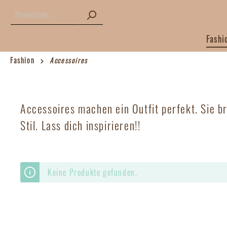
Fashi
Fashion
Accessoires
Fashion
Labels
Kleider / Jumpsuits
American Vintage
Jacken /
Coster 
Accessoires machen ein Outfit perfekt. Sie b
Stil. Lass dich inspirieren!!
Hosen
Jc Sophie
Tops / S
La Fée M
Modström
Not Shy
Keine Produkte gefunden.