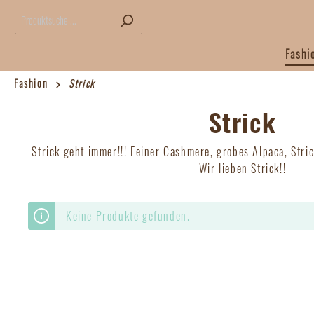
Fashi
Fashion
Strick
Fashion
Labels
Strick
Kleider / Jumpsuits
American Vintage
Jacken /
Coster 
Strick geht immer!!! Feiner Cashmere, grobes Alpaca, Stric
Wir lieben Strick!!
Hosen
Jc Sophie
Tops / S
La Fée M
Keine Produkte gefunden.
Modström
Not Shy