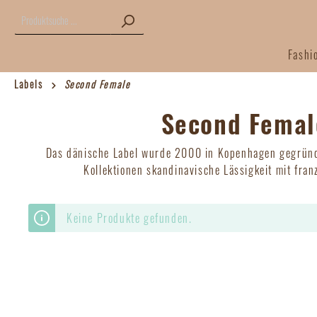
Fashi
Labels
Second Female
Fashion
Labels
Second Femal
Kleider / Jumpsuits
American Vintage
Jacken /
Coster 
Das dänische Label wurde 2000 in Kopenhagen gegründe
Kollektionen skandinavische Lässigkeit mit fran
Hosen
Jc Sophie
Tops / S
La Fée M
Keine Produkte gefunden.
Modström
Not Shy