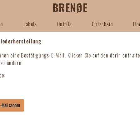
BRENØE
on
Labels
Outfits
Gutschein
Üb
iederherstellung
hnen eine Bestätigungs-E-Mail. Klicken Sie auf den darin enthalt
 zu ändern.
 Mäntel
Copenhagen
Blusen
FRNCH
se:
hirts
araboutée
Röcke/Shorts
TANTÄ
Second Female
E-Mail senden